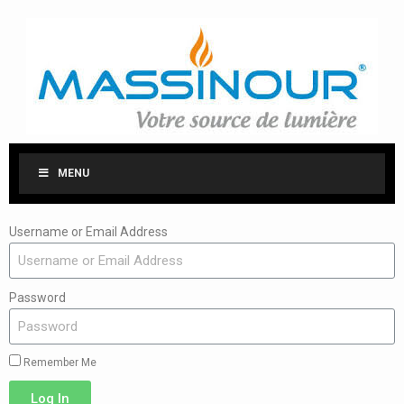
MENU
Username or Email Address
Password
Remember Me
Log In