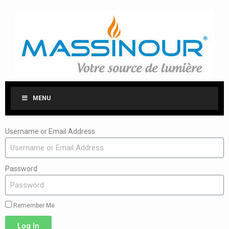
MENU
Username or Email Address
Password
Remember Me
Log In